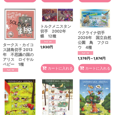
トルクメニスタン
切手 2002年
ウクライナ切手
蝶 12種
2026年 国立自然
公園 鳥 フクロ
タークス・カイコ
ウ 4種
1,930
円
ス諸島切手 2013
年 不思議の国の
1,376
円
～1,874
円
アリス ロイヤル
ベビー 1種
カートに入れる
カートに入れる