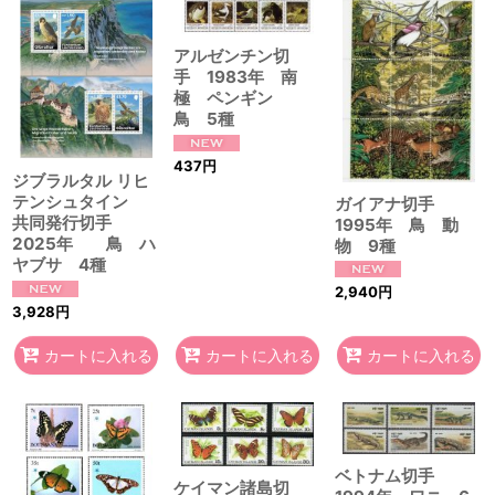
アルゼンチン切
手 1983年 南
極 ペンギン
鳥 5種
437
円
ジブラルタル リヒ
テンシュタイン
ガイアナ切手
共同発行切手
1995年 鳥 動
2025年 鳥 ハ
物 9種
ヤブサ 4種
2,940
円
3,928
円
カートに入れる
カートに入れる
カートに入れる
ベトナム切手
ケイマン諸島切