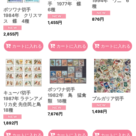
1994年 ワニ 6
手 1977年 蝶
種
6種
ボツワナ切手
1984年 クリスマ
876
円
ス 蝶 4種
1,455
円
2,855
円
カートに入れる
カートに入れる
カートに入れる
ボツワナ切手
キューバ切手
1982年 鳥 猛禽
ブルガリア切手
1987年 ラテンアメ
類 18種
リカ史 先住民と鳥
18種
1,498
円
7,676
円
1,892
円
カートに入れる
カートに入れる
カートに入れる