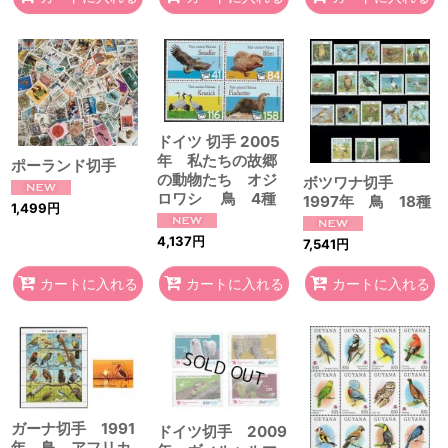
ドイツ 切手 2005
年 私たちの故郷
ポーランド切手
の動物たち オジ
ボツワナ切手
ロワシ 鳥 4種
1997年 鳥 18種
1,499
円
4,137
円
7,541
円
カートに入れる
カートに入れる
カートに入れる
ガーナ切手 1991
ドイツ切手 2009
年 鳥 アフリカ