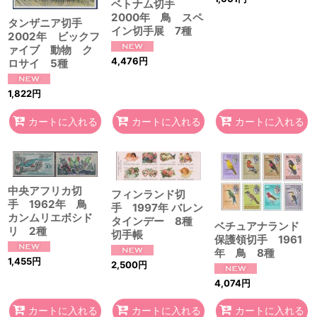
ベトナム切手
2000年 鳥 スペ
タンザニア切手
イン切手展 7種
2002年 ビックフ
ァイブ 動物 ク
4,476
円
ロサイ 5種
1,822
円
カートに入れる
カートに入れる
カートに入れる
中央アフリカ切
フィンランド切
手 1962年 鳥
手 1997年 バレン
カンムリエボシド
タインデー 8種
ベチュアナランド
リ 2種
切手帳
保護領切手 1961
年 鳥 8種
1,455
円
2,500
円
4,074
円
カートに入れる
カートに入れる
カートに入れる