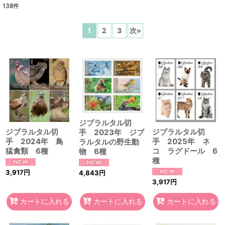
138
件
表示数
:
1
2
3
次
»
在庫あり
並び順
:
絞り込む
ジブラルタル切
ジブラルタル切
ジブラルタル切
手 2023年 ジブ
手 2024年 鳥
手 2025年 ネ
ラルタルの野生動
猛禽類 6種
コ ラグドール 6
物 6種
種
3,917
円
4,843
円
3,917
円
カートに入れる
カートに入れる
カートに入れる