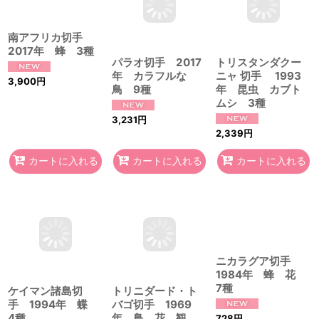
トリスタンダクー
パラオ切手 2017
ニャ 切手 1993
南アフリカ切手
年 カラフルな
年 昆虫 カブト
2017年 蜂 3種
鳥 9種
ムシ 3種
3,900
円
3,231
円
2,339
円
カートに入れる
カートに入れる
カートに入れる
ニカラグア切手
トリニダード・ト
1984年 蜂 花
バゴ切手 1969
7種
ケイマン諸島切
年 鳥 花 観
手 1994年 蝶
光 16種
4種
728
円
2,037
円