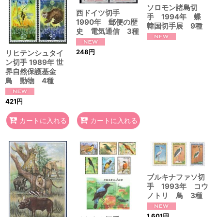
ソロモン諸島切
西ドイツ切手
手 1994年 蝶
1990年 郵便の歴
韓国切手展 9種
史 電気通信 3種
248
円
リヒテンシュタイ
ン切手 1989年 世
界自然保護基金
鳥 動物 4種
421
円
カートに入れる
カートに入れる
ブルキナファソ切
手 1993年 コウ
ノトリ 鳥 3種
1,601
円