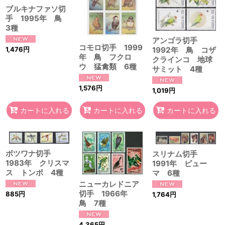
ブルキナファソ切
手 1995年 鳥
3種
アンゴラ切手
コモロ切手 1999
1,476
円
1992年 鳥 コザ
年 鳥 フクロ
クラインコ 地球
ウ 猛禽類 6種
サミット 4種
1,576
円
1,019
円
カートに入れる
カートに入れる
カートに入れる
ボツワナ切手
スリナム切手
1983年 クリスマ
1991年 ピュー
ス トンボ 4種
マ 6種
ニューカレドニア
切手 1966年
885
円
1,764
円
鳥 7種
4,365
円