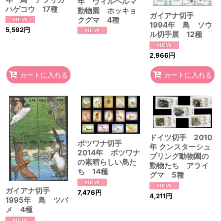
年 ヴィルヘルマ
ハゲコウ 17種
動物園 ホッキョ
ガイアナ切手
クグマ 4種
1994年 鳥 ソウ
5,592
円
ル切手展 12種
2,966
円
カートに入れる
カートに入れる
ドイツ切手 2010
ボツワナ切手
年 クンスターシュ
2014年 ボツワナ
プリング動物園の
の素晴らしい鳥た
動物たち アライ
ち 14種
グマ 5種
ガイアナ切手
7,476
円
4,211
円
1995年 鳥 ツバ
メ 4種