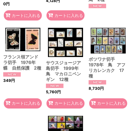
4,128
円
0
円
カートに入れる
カートに入れる
フランス領アンド
ボツワナ切手
ラ切手 1976年
サウスジョージア
1978年 鳥 アフ
蝶 自然保護 2種
島切手 1999年
リカレンカク 17
鳥 マカロニペン
種
ギン 12種
349
円
8,730
円
5,760
円
カートに入れる
カートに入れる
カートに入れる