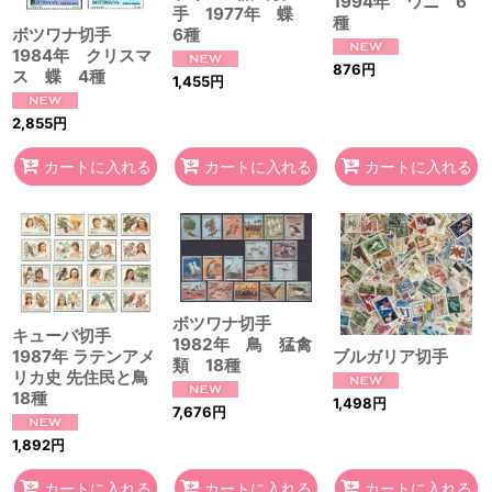
1994年 ワニ 6
手 1977年 蝶
種
6種
ボツワナ切手
1984年 クリスマ
876
円
ス 蝶 4種
1,455
円
2,855
円
カートに入れる
カートに入れる
カートに入れる
ボツワナ切手
キューバ切手
1982年 鳥 猛禽
ブルガリア切手
1987年 ラテンアメ
類 18種
リカ史 先住民と鳥
18種
1,498
円
7,676
円
1,892
円
カートに入れる
カートに入れる
カートに入れる