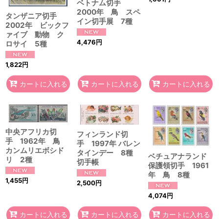
ベトナム切手
2000年 鳥 スペ
タンザニア切手
イン切手展 7種
2002年 ビックフ
ァイブ 動物 ク
4,476
円
ロサイ 5種
1,822
円
カートに入れる
カートに入れる
カートに入れる
中央アフリカ切
フィンランド切
手 1962年 鳥
手 1997年 バレン
カンムリエボシド
タインデー 8種
ベチュアナランド
リ 2種
切手帳
保護領切手 1961
年 鳥 8種
1,455
円
2,500
円
4,074
円
カートに入れる
カートに入れる
カートに入れる