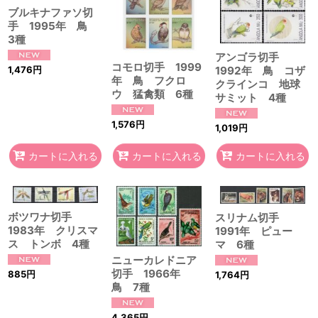
ブルキナファソ切
手 1995年 鳥
3種
アンゴラ切手
コモロ切手 1999
1,476
円
1992年 鳥 コザ
年 鳥 フクロ
クラインコ 地球
ウ 猛禽類 6種
サミット 4種
1,576
円
1,019
円
カートに入れる
カートに入れる
カートに入れる
ボツワナ切手
スリナム切手
1983年 クリスマ
1991年 ピュー
ス トンボ 4種
マ 6種
ニューカレドニア
切手 1966年
885
円
1,764
円
鳥 7種
4,365
円