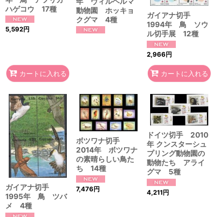
年 ヴィルヘルマ
ハゲコウ 17種
動物園 ホッキョ
ガイアナ切手
クグマ 4種
1994年 鳥 ソウ
5,592
円
ル切手展 12種
2,966
円
カートに入れる
カートに入れる
ドイツ切手 2010
ボツワナ切手
年 クンスターシュ
2014年 ボツワナ
プリング動物園の
の素晴らしい鳥た
動物たち アライ
ち 14種
グマ 5種
ガイアナ切手
7,476
円
4,211
円
1995年 鳥 ツバ
メ 4種