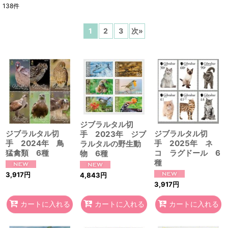
138
件
表示数
:
1
2
3
次
»
在庫あり
並び順
:
絞り込む
ジブラルタル切
ジブラルタル切
ジブラルタル切
手 2023年 ジブ
手 2024年 鳥
手 2025年 ネ
ラルタルの野生動
猛禽類 6種
コ ラグドール 6
物 6種
種
3,917
円
4,843
円
3,917
円
カートに入れる
カートに入れる
カートに入れる