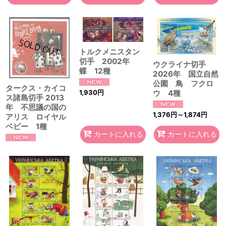
トルクメニスタン
切手 2002年
ウクライナ切手
蝶 12種
2026年 国立自然
公園 鳥 フクロ
タークス・カイコ
ウ 4種
1,930
円
ス諸島切手 2013
年 不思議の国の
1,376
円
～1,874
円
アリス ロイヤル
ベビー 1種
カートに入れる
カートに入れる