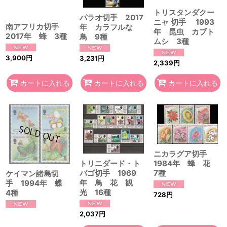
トリスタンダクー
パラオ切手 2017
ニャ 切手 1993
南アフリカ切手
年 カラフルな
年 昆虫 カブト
2017年 蜂 3種
鳥 9種
ムシ 3種
3,900
円
3,231
円
2,339
円
カートに入れる
カートに入れる
カートに入れる
ニカラグア切手
トリニダード・ト
1984年 蜂 花
バゴ切手 1969
7種
ケイマン諸島切
年 鳥 花 観
手 1994年 蝶
光 16種
4種
728
円
2,037
円