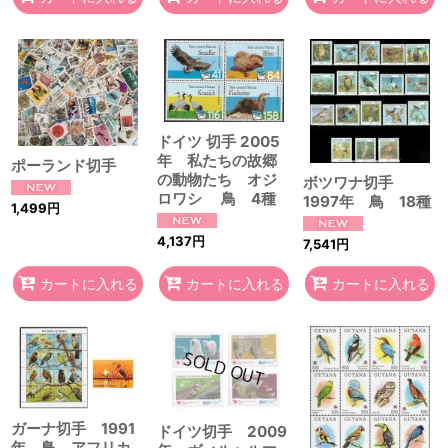
ドイツ 切手 2005
年 私たちの故郷
ポーランド切手
の動物たち オジ
ボツワナ切手
ロワシ 鳥 4種
1997年 鳥 18種
1,499
円
4,137
円
7,541
円
カートに入れる
カートに入れる
カートに入れる
ガーナ切手 1991
ドイツ切手 2009
年 鳥 アフリカ