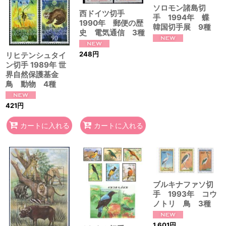
ソロモン諸島切
西ドイツ切手
手 1994年 蝶
1990年 郵便の歴
韓国切手展 9種
史 電気通信 3種
248
円
リヒテンシュタイ
ン切手 1989年 世
界自然保護基金
鳥 動物 4種
421
円
カートに入れる
カートに入れる
ブルキナファソ切
手 1993年 コウ
ノトリ 鳥 3種
1,601
円