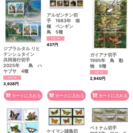
アルゼンチン切
手 1983年 南
極 ペンギン
鳥 5種
437
円
ジブラルタル リヒ
テンシュタイン
ガイアナ切手
共同発行切手
1995年 鳥 動
2025年 鳥 ハ
物 9種
ヤブサ 4種
2,940
円
3,928
円
カートに入れる
カートに入れる
カートに入れる
ベトナム切手
ケイマン諸島切