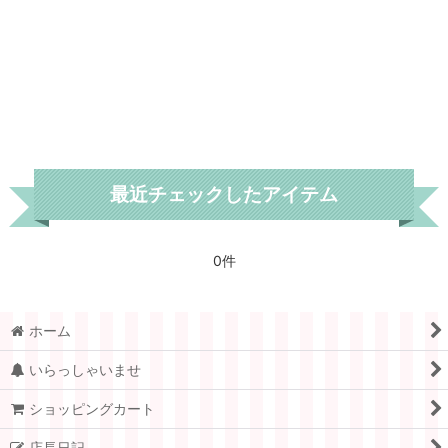
デンマーク
クリスマスシール
スウェーデン
プレゼント
ノルウェー
フランス
最近チェックしたアイテム
スイス
ドイツ.ベルリン
0件
チェコ
アメリカ
ホーム
イギリス
いらっしゃいませ
ポーランド
ショッピングカート
店長日記