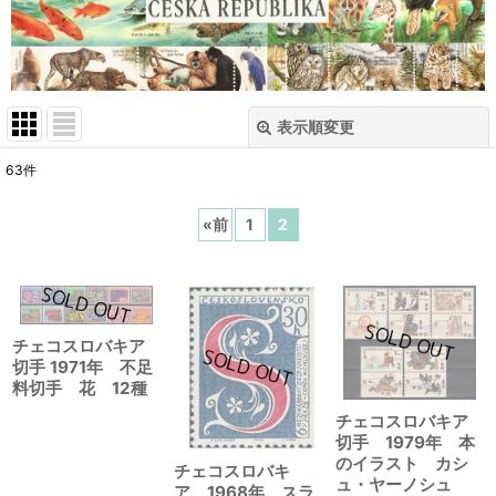
表示順変更
閉じる
63
件
表示数
:
«
前
1
2
在庫あり
並び順
:
チェコスロバキア
絞り込む
切手 1971年 不足
料切手 花 12種
チェコスロバキア
切手 1979年 本
のイラスト カシ
チェコスロバキ
ュ・ヤーノシュ
ア 1968年 スラ