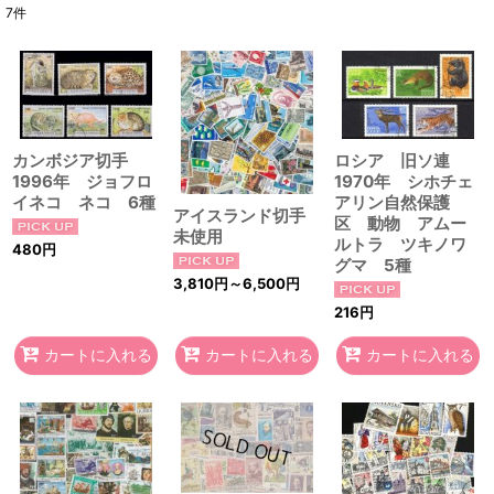
7
件
表示数
:
在庫あり
並び順
:
カンボジア切手
ロシア 旧ソ連
1996年 ジョフロ
1970年 シホチェ
絞り込む
イネコ ネコ 6種
アリン自然保護
アイスランド切手
区 動物 アムー
未使用
ルトラ ツキノワ
480
円
グマ 5種
3,810
円
～6,500
円
216
円
カートに入れる
カートに入れる
カートに入れる