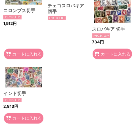
チェコスロバキア
コロンブス切手
切手
1,512
円
スロバキア 切手
734
円
カートに入れる
カートに入れる
インド切手
2,813
円
カートに入れる