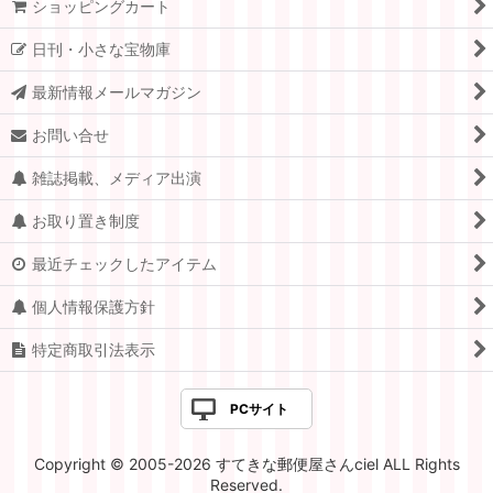
フランス
ショッピングカート
日刊・小さな宝物庫
スイス
最新情報メールマガジン
ドイツ.ベルリン
お問い合せ
チェコ
雑誌掲載、メディア出演
アメリカ
お取り置き制度
イギリス
最近チェックしたアイテム
ポーランド
個人情報保護方針
イタリア
特定商取引法表示
ハンガリー
PCサイト
オランダ
Copyright © 2005-2026 すてきな郵便屋さんciel ALL Rights
ルーマニア
Reserved.