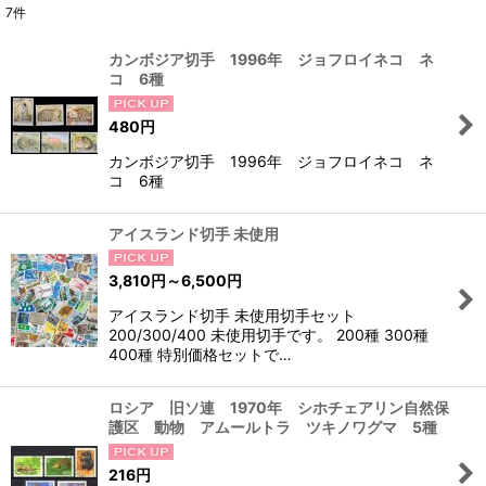
7
件
表示数
:
カンボジア切手 1996年 ジョフロイネコ ネ
コ 6種
在庫あり
480
円
並び順
:
カンボジア切手 1996年 ジョフロイネコ ネ
コ 6種
絞り込む
アイスランド切手 未使用
3,810
円
～6,500
円
アイスランド切手 未使用切手セット
200/300/400 未使用切手です。 200種 300種
400種 特別価格セットで…
ロシア 旧ソ連 1970年 シホチェアリン自然保
護区 動物 アムールトラ ツキノワグマ 5種
216
円