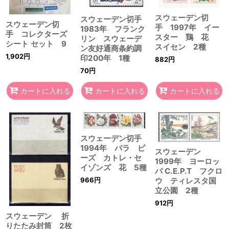
スウェーデン切
スウェーデン切手
スウェーデン切
手 1997年 イー
1983年 フランク
手 コレクターズ
スター 鶏 花
リン スウェーデ
シート セット 9
スイセン 2種
ン友好通商条約調
1,902
円
印200年 1種
882
円
70
円
カートに入れる
カートに入れる
カートに入れる
スウェーデン切手
1994年 バラ ピ
スウェーデン
ーズ カトレ・セ
1999年 ヨーロッ
イゾンズ 花 5種
パ C.E.P.T フクロ
966
円
ウ ティレスタ国
立公園 2種
912
円
スウェーデン 折
りたたみ封筒 2枚