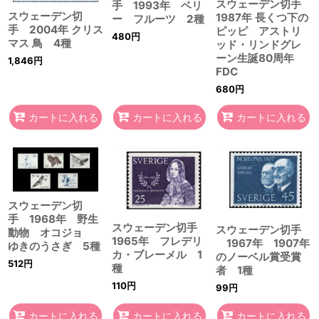
スウェーデン切手
手 1993年 ベリ
スウェーデン切
1987年 長くつ下の
ー フルーツ 2種
手 2004年 クリス
ピッピ アストリ
480
円
マス 鳥 4種
ッド・リンドグレ
ーン生誕80周年
1,846
円
FDC
680
円
カートに入れる
カートに入れる
カートに入れる
スウェーデン切
手 1968年 野生
スウェーデン切手
スウェーデン切手
動物 オコジョ
1965年 フレデリ
1967年 1907年
ゆきのうさぎ 5種
カ・ブレーメル 1
のノーベル賞受賞
512
円
種
者 1種
110
円
99
円
カートに入れる
カートに入れる
カートに入れる