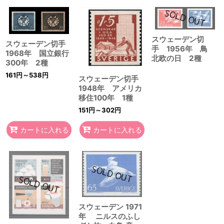
スウェーデン切
スウェーデン切手
手 1956年 鳥
1968年 国立銀行
北欧の日 2種
300年 2種
161
円
～538
円
スウェーデン切手
1948年 アメリカ
移住100年 1種
151
円
～302
円
カートに入れる
カートに入れる
スウェーデン 1971
年 ニルスのふし