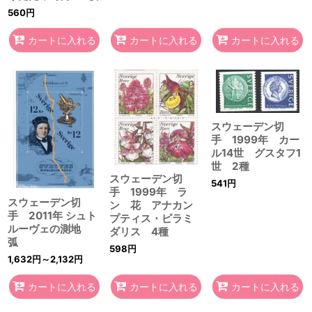
560
円
カートに入れる
カートに入れる
カートに入れる
スウェーデン切
手 1999年 カー
ル14世 グスタフ1
世 2種
スウェーデン切
541
円
手 1999年 ラ
スウェーデン切
ン 花 アナカン
手 2011年 シュト
プティス・ピラミ
ルーヴェの測地
ダリス 4種
弧
598
円
1,632
円
～2,132
円
カートに入れる
カートに入れる
カートに入れる