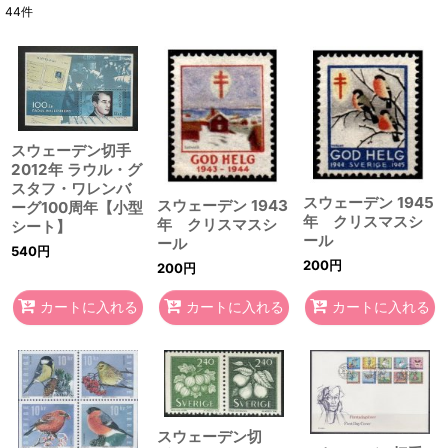
44
件
表示数
:
在庫あり
並び順
:
スウェーデン切手
2012年 ラウル・グ
絞り込む
スタフ・ワレンバ
スウェーデン 1945
スウェーデン 1943
ーグ100周年【小型
年 クリスマスシ
年 クリスマスシ
シート】
ール
ール
540
円
200
円
200
円
カートに入れる
カートに入れる
カートに入れる
スウェーデン切