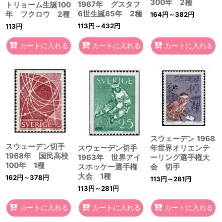
300年 2種
1967年 グスタフ
トリョーム生誕100
6世生誕85年 2種
年 フクロウ 2種
164
円
～382
円
113
円
～432
円
113
円
カートに入れる
カートに入れる
カートに入れる
スウェーデン 1968
スウェーデン切手
スウェーデン切手
年世界オリエンテ
1968年 国民高校
1963年 世界アイ
ーリング選手権大
100年 1種
スホッケー選手権
会 切手
大会 1種
162
円
～378
円
113
円
～281
円
113
円
～281
円
カートに入れる
カートに入れる
カートに入れる