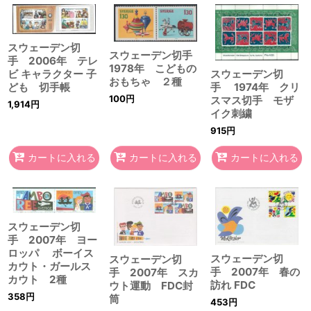
スウェーデン切
スウェーデン切手
手 2006年 テレ
1978年 こどもの
スウェーデン切
ビ キャラクター 子
おもちゃ ２種
手 1974年 クリ
ども 切手帳
100
円
スマス切手 モザ
1,914
円
イク刺繍
915
円
カートに入れる
カートに入れる
カートに入れる
スウェーデン切
手 2007年 ヨー
ロッパ ボーイス
スウェーデン切
スウェーデン切
カウト・ガールス
手 2007年 春の
手 2007年 スカ
カウト 2種
訪れ FDC
ウト運動 FDC封
358
円
筒
453
円