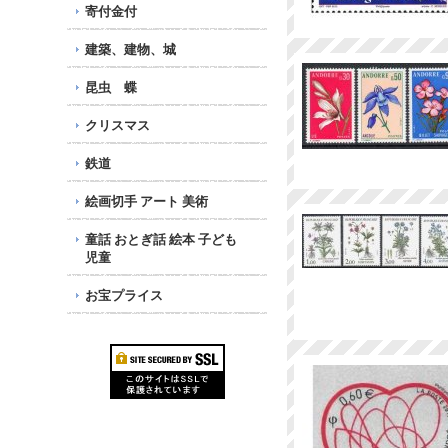
寄付金付
建築、建物、城
昆虫 蝶
クリスマス
鉄道
絵画切手 アート 美術
童話 おとぎ話 絵本 子ども
児童
お宝プライス