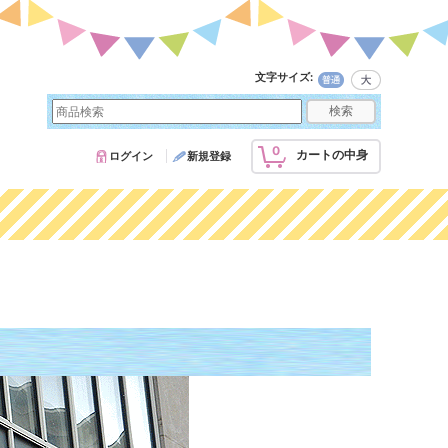
文字サイズ
:
0
カートの中身
ログイン
新規登録