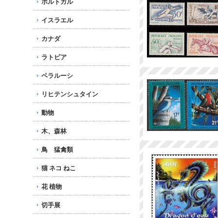
ポルトガル
イスラエル
カナダ
ラトビア
ベラルーシ
リヒテンシュタイン
動物
木、森林
鳥 猛禽類
猫 ネコ ねこ
花 植物
切手展