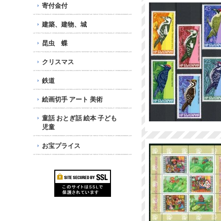
寄付金付
建築、建物、城
昆虫 蝶
クリスマス
鉄道
絵画切手 アート 美術
童話 おとぎ話 絵本 子ども
児童
お宝プライス