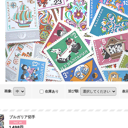
画像
:
並び順
:
在庫あり
表
ブルガリア切手
1,498円