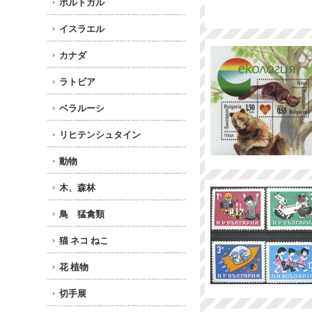
ポルトガル
イスラエル
カナダ
ラトビア
ベラルーシ
リヒテンシュタイン
動物
木、森林
鳥 猛禽類
猫 ネコ ねこ
花 植物
切手展