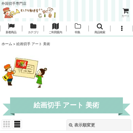
外国切手専門店
カート
新着商品
カテゴリ
ご利用案内
特集
商品検索
ホーム
>
絵画切手 アート 美術
絵画切手 アート 美術
表示順変更
閉じる