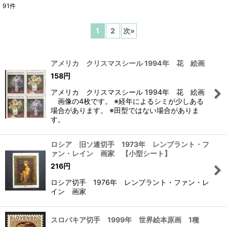
91
件
表示数
:
1
2
次
»
在庫あり
並び順
:
アメリカ クリスマスシール 1994年 花 絵画
158
円
絞り込む
アメリカ クリスマスシール 1994年 花 絵画
画像の4枚です。 ※経年によるシミが少しある
場合があります。 ※田型ではない場合がありま
す。
ロシア 旧ソ連切手 1973年 レンブラント・フ
ァン・レイン 画家 【小型シート】
216
円
ロシア切手 1976年 レンブラント・ファン・レ
イン 画家
スロバキア切手 1999年 世界絵本原画 1種