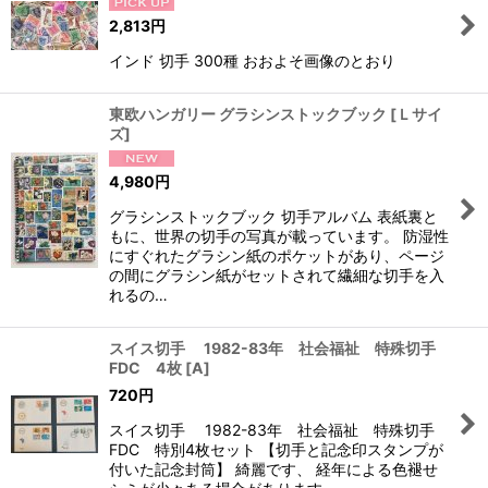
2,813
円
インド 切手 300種 おおよそ画像のとおり
東欧ハンガリー グラシンストックブック
[
Ｌサイ
ズ
]
4,980
円
グラシンストックブック 切手アルバム 表紙裏と
もに、世界の切手の写真が載っています。 防湿性
にすぐれたグラシン紙のポケットがあり、ページ
の間にグラシン紙がセットされて繊細な切手を入
れるの…
スイス切手 1982-83年 社会福祉 特殊切手
FDC 4枚
[
A
]
720
円
スイス切手 1982-83年 社会福祉 特殊切手
FDC 特別4枚セット 【切手と記念印スタンプが
付いた記念封筒】 綺麗です、 経年による色褪せ