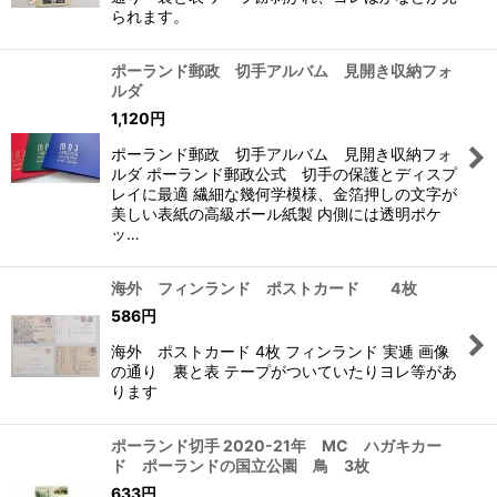
られます。
ポーランド郵政 切手アルバム 見開き収納フォ
ルダ
1,120
円
ポーランド郵政 切手アルバム 見開き収納フォ
ルダ ポーランド郵政公式 切手の保護とディスプ
レイに最適 繊細な幾何学模様、金箔押しの文字が
美しい表紙の高級ボール紙製 内側には透明ポケ
ッ…
海外 フィンランド ポストカード 4枚
586
円
海外 ポストカード 4枚 フィンランド 実逓 画像
の通り 裏と表 テープがついていたりヨレ等があ
ります
ポーランド切手 2020-21年 MC ハガキカー
ド ポーランドの国立公園 鳥 3枚
633
円