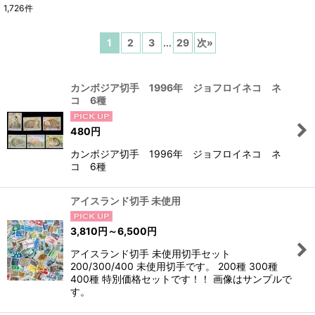
1,726
件
表示数
:
1
2
3
...
29
次
»
在庫あり
並び順
:
カンボジア切手 1996年 ジョフロイネコ ネ
コ 6種
絞り込む
480
円
カンボジア切手 1996年 ジョフロイネコ ネ
コ 6種
アイスランド切手 未使用
3,810
円
～6,500
円
アイスランド切手 未使用切手セット
200/300/400 未使用切手です。 200種 300種
400種 特別価格セットです！！ 画像はサンプルで
す。