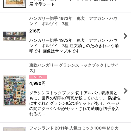
展 小型シート
ハンガリー切手 1972年 猟犬 アフガン・ハウ
ンド ボルゾイ 7種
216
円
ハンガリー切手 1972年 猟犬 アフガン・ハウ
ンド ボルゾイ 7種 注文消しのためきれいな消
印です 画像はサンプルです
東欧ハンガリー グラシンストックブック
[
Ｌサイ
ズ
]
4,980
円
グラシンストックブック 切手アルバム 表紙裏と
もに、世界の切手の写真が載っています。 防湿性
にすぐれたグラシン紙のポケットがあり、ページ
の間にグラシン紙がセットされて繊細な切手を入
れるの…
フィンランド 2011年 人気コミック100年 MC カ