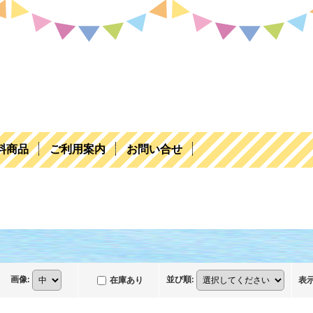
料商品
ご利用案内
お問い合せ
画像
:
並び順
:
在庫あり
表