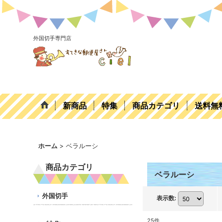
外国切手専門店
新商品
特集
商品カテゴリ
送料無
ホーム
>
ベラルーシ
商品カテゴリ
ベラルーシ
外国切手
表示数
:
25
件