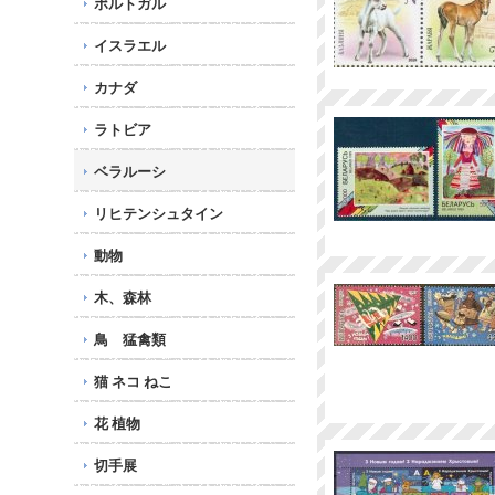
ポルトガル
イスラエル
カナダ
ラトビア
ベラルーシ
リヒテンシュタイン
動物
木、森林
鳥 猛禽類
猫 ネコ ねこ
花 植物
切手展