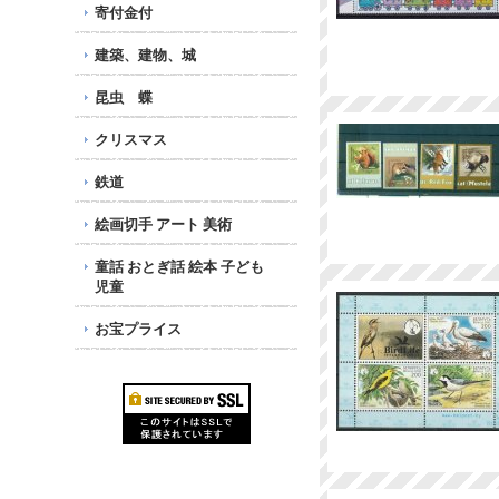
寄付金付
建築、建物、城
昆虫 蝶
クリスマス
鉄道
絵画切手 アート 美術
童話 おとぎ話 絵本 子ども
児童
お宝プライス