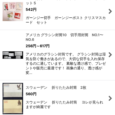
ット 5
542
円
ガーンジー切手 ガーンジーポスト クリスマスカ
ード セット
アメリカ グラシン封筒10 切手用封筒 NO.1〜
NO.6
256
円
～617
円
アメリカのグラシン封筒です。 グラシン封筒は湿
気を防ぐ働きがあるので、大切な切手を入れ保存
するのに適しています。 素敵な透け感で、プレゼ
ントや販売に最適です！ 画像の通り、透け感が
変…
スウェーデン 折りたたみ封筒 2枚
560
円
スウェーデン 折りたたみ封筒 ヨレが見られ
ますが綺麗です