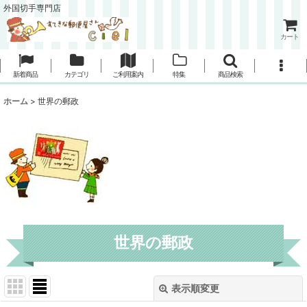
外国切手専門店
カート
新着商品
カテゴリ
ご利用案内
特集
商品検索
ホーム
>
世界の郵政
世界の郵政
表示順変更
閉じる