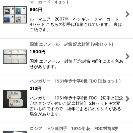
マ カード 4セット
864
円
ルーマニア 2007年 ペンギン クマ カード
4セット こちらの切手は印刷されています。 裏は
白紙です。
国連 エアメール 封筒 記念封筒
[
9枚セット
]
1,500
円
国連 エアメール 封筒 記念封筒 ※経年による色あ
せがあります。
ハンガリー 1961年赤十字6種 FDC
[
2枚セット
]
313
円
ハンガリー 1961年赤十字6種 FDC 【切手と記念
印スタンプが付いた記念封筒】 2枚セット ※大変
古いものですので、経年による汚れやシミがある
場合があります。
ロシア 旧ソ連切手 1974年 花 FDC封筒5枚