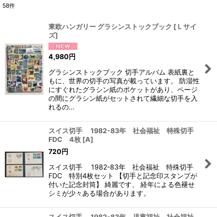
58
件
表示数
:
東欧ハンガリー グラシンストックブック
[
Ｌサイ
ズ
]
在庫あり
4,980
円
並び順
:
グラシンストックブック 切手アルバム 表紙裏と
もに、世界の切手の写真が載っています。 防湿性
絞り込む
にすぐれたグラシン紙のポケットがあり、ページ
の間にグラシン紙がセットされて繊細な切手を入
れるの…
スイス切手 1982-83年 社会福祉 特殊切手
FDC 4枚
[
A
]
720
円
スイス切手 1982-83年 社会福祉 特殊切手
FDC 特別4枚セット 【切手と記念印スタンプが
付いた記念封筒】 綺麗です、 経年による色褪せ
シミが少々ある場合があります。
スイス切手 1982-83年 児童福祉 社会福祉