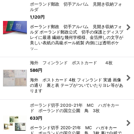
ポーランド郵政 切手アルバム 見開き収納フォ
ルダ
1,120
円
ポーランド郵政 切手アルバム 見開き収納フォ
ルダ ポーランド郵政公式 切手の保護とディスプ
レイに最適 繊細な幾何学模様、金箔押しの文字が
美しい表紙の高級ボール紙製 内側には透明ポケ
ッ…
海外 フィンランド ポストカード 4枚
586
円
海外 ポストカード 4枚 フィンランド 実逓 画像
の通り 裏と表 テープがついていたりヨレ等があ
ります
ポーランド切手 2020-21年 MC ハガキカー
ド ポーランドの国立公園 鳥 3枚
633
円
ポーランド切手 2020-21年 MC ハガキカー
ド ポーランドの国立公園 鳥 3枚 裏は白紙で