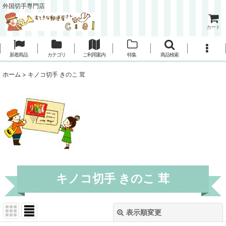
外国切手専門店
カート
新着商品
カテゴリ
ご利用案内
特集
商品検索
ホーム
>
キノコ切手 きのこ 茸
キノコ切手 きのこ 茸
表示順変更
閉じる