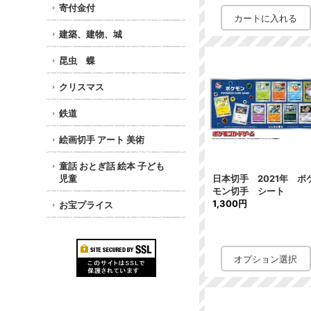
寄付金付
建築、建物、城
昆虫 蝶
クリスマス
鉄道
絵画切手 アート 美術
童話 おとぎ話 絵本 子ども
児童
日本切手 2021年 ポ
モン切手 シート
1,300円
お宝プライス