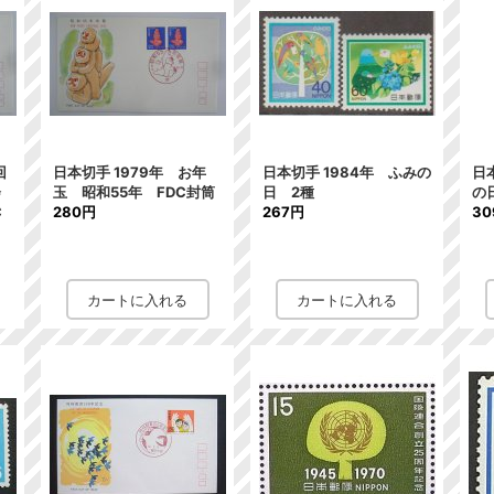
回
日本切手 1979年 お年
日本切手 1984年 ふみの
日
会
玉 昭和55年 FDC封筒
日 2種
の
C
280円
267円
3