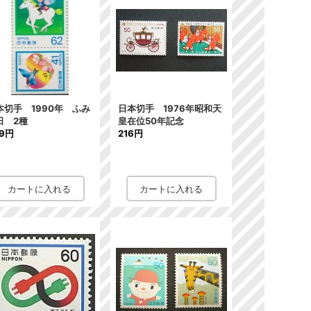
本切手 1990年 ふみ
日本切手 1976年昭和天
日 2種
皇在位50年記念
09円
216円