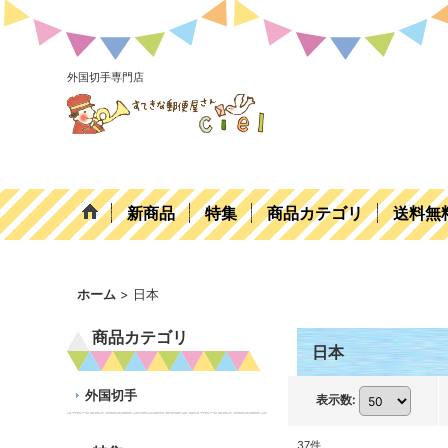
外国切手専門店
新商品
特集
商品カテゴリ
送料無
ホーム
>
日本
商品カテゴリ
日本
外国切手
表示数
:
37
件