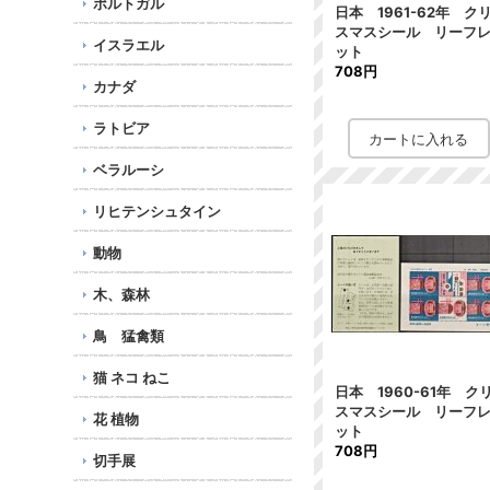
ポルトガル
日本 1961-62年 ク
スマスシール リーフ
イスラエル
ット
708円
カナダ
ラトビア
ベラルーシ
リヒテンシュタイン
動物
木、森林
鳥 猛禽類
猫 ネコ ねこ
日本 1960-61年 ク
スマスシール リーフ
花 植物
ット
708円
切手展